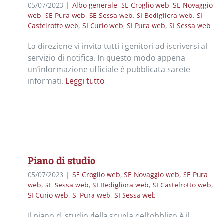
05/07/2023
|
Albo generale
,
SE Croglio web
,
SE Novaggio
web
,
SE Pura web
,
SE Sessa web
,
SI Bedigliora web
,
SI
Castelrotto web
,
SI Curio web
,
SI Pura web
,
SI Sessa web
La direzione vi invita tutti i genitori ad iscriversi al
servizio di notifica. In questo modo appena
un’informazione ufficiale è pubblicata sarete
informati.
Leggi tutto
Piano di studio
05/07/2023
|
SE Croglio web
,
SE Novaggio web
,
SE Pura
web
,
SE Sessa web
,
SI Bedigliora web
,
SI Castelrotto web
,
SI Curio web
,
SI Pura web
,
SI Sessa web
Il piano di studio della scuola dell’obbligo è il