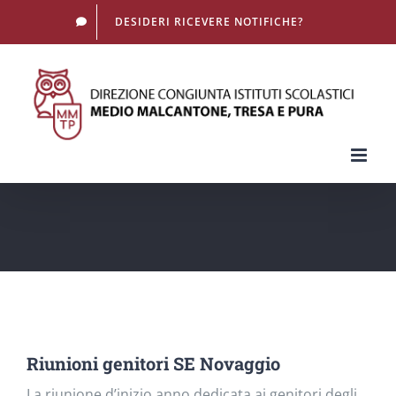
Salta
DESIDERI RICEVERE NOTIFICHE?
al
contenuto
Riunioni genitori SE Novaggio
La riunione d’inizio anno dedicata ai genitori degli