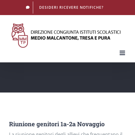
Salta
DESIDERI RICEVERE NOTIFICHE?
al
contenuto
Riunione genitori 1a-2a Novaggio
La riunione genitori degli allievi che frequentano il