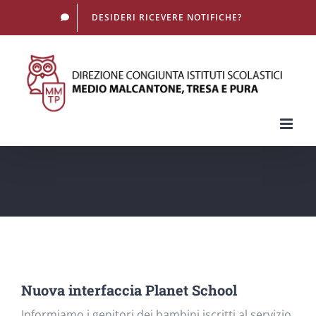
Salta
DESIDERI RICEVERE NOTIFICHE?
al
contenuto
Nuova interfaccia Planet School
Informiamo i genitori dei bambini iscritti al servizio