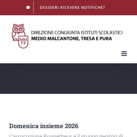
Salta
DESIDERI RICEVERE NOTIFICHE?
al
contenuto
Domenica insieme 2026
L’associazione Prometheus e il gruppo genitori di